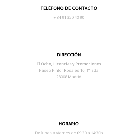
TELÉFONO DE CONTACTO
+ 34 91 350 40 90
DIRECCIÓN
El Ocho, Licencias y Promociones
Paseo Pintor Rosales 16, 1º Izda
28008 Madrid
HORARIO
De lunes a viernes de 09:30 a 14:30h