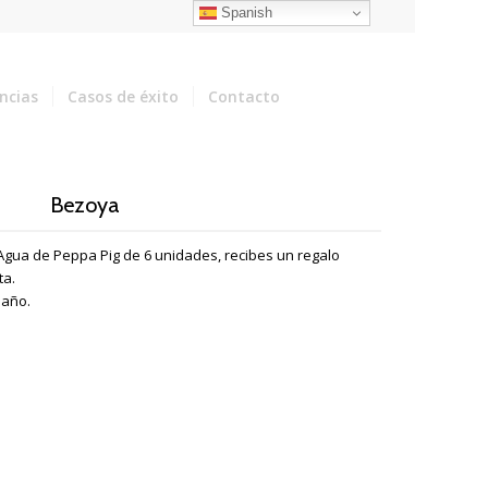
Spanish
encias
Casos de éxito
Contacto
Bezoya
Agua de Peppa Pig de 6 unidades, recibes un regalo
ta.
 año.