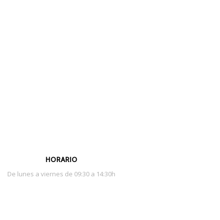
HORARIO
De lunes a viernes de 09:30 a 14:30h