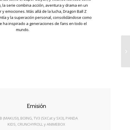
u, la serie combina acción, aventura y drama en un
 y emociones. Más allá de la lucha, Dragon Ball Z
lentía y la superación personal, consolidándose como
ue ha inspirado a generaciones de fans en todo el
mundo.
Emisión
TB (MAKUSI), BOING, TV3 (SXCat y SX3), PANDA
KIDS, CRUNCHYROLL y ANIMEBOX