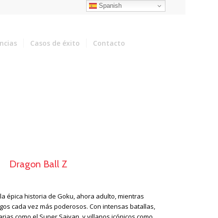
Spanish
encias
Casos de éxito
Contacto
Dragon Ball Z
la épica historia de Goku, ahora adulto, mientras
igos cada vez más poderosos. Con intensas batallas,
ias como el Super Saiyan, y villanos icónicos como