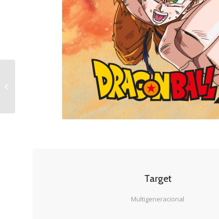
Dragon Ball
Target
Multigeneracional