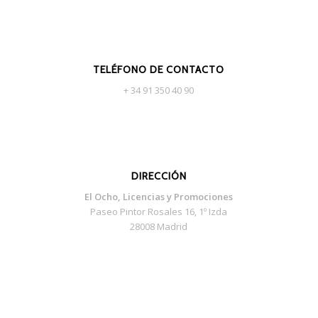
TELÉFONO DE CONTACTO
+ 34 91 350 40 90
DIRECCIÓN
El Ocho, Licencias y Promociones
Paseo Pintor Rosales 16, 1º Izda
28008 Madrid