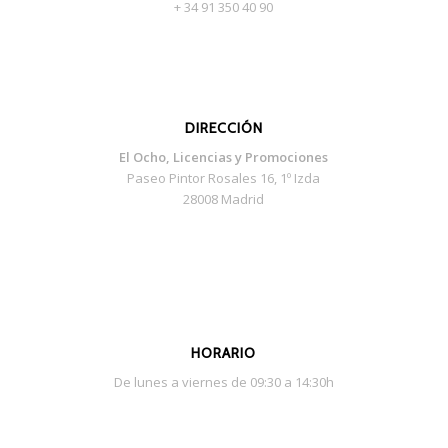
+ 34 91 350 40 90
DIRECCIÓN
El Ocho, Licencias y Promociones
Paseo Pintor Rosales 16, 1º Izda
28008 Madrid
HORARIO
De lunes a viernes de 09:30 a 14:30h