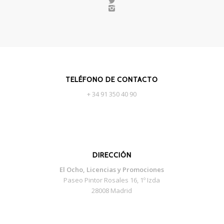
TELÉFONO DE CONTACTO
+ 34 91 350 40 90
DIRECCIÓN
El Ocho, Licencias y Promociones
Paseo Pintor Rosales 16, 1º Izda
28008 Madrid