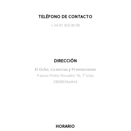
TELÉFONO DE CONTACTO
+ 34 91 350 40 90
DIRECCIÓN
El Ocho, Licencias y Promociones
Paseo Pintor Rosales 16, 1º Izda
28008 Madrid
HORARIO